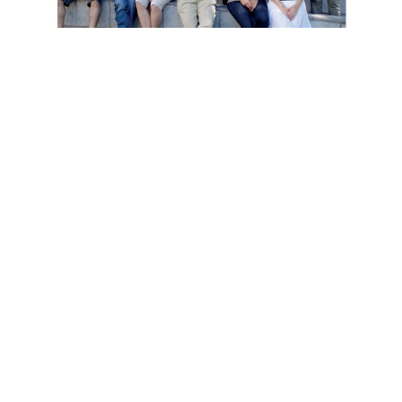
Grupo de trabajo de Bioquímica del Estrés Oxidativo,
Universidad de Lleida, 2004-2009, Lleida, España.
El regreso al país y la
incorporación al PROIMI
Luego de completar mi formación doctoral, regresé a la
Argentina en 2009 en el marco de los programas de
fortalecimiento científico y repatriación de investigadores
impulsados por el sistema científico nacional. Inicialmente
me incorporé con una beca posdoctoral y, posteriormente,
como Investigadora Asistente del PROIMI-CONICET (Planta
Piloto de Procesos Industriales Microbiológicos), Tucumán. En
este instituto, de referencia en biotecnología y microbiología
aplicada, inicié investigaciones vinculadas con