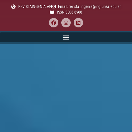
REVISTAINGENIA.AR
Email: revista_ingenia@ing.unsa.edu.ar
ISSN 3008-8968