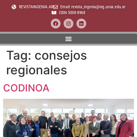
REVISTAINGENIA.AR
Email: revista_ingenia@ing.unsa.edu.ar
ISSN 3008-8968
Tag:
consejos
regionales
CODINOA