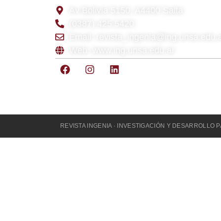
Av Bolivia 5150, A4400 Salta
(0387) 425 5420
Email: revista_ingenia@ing.unsa.edu.
Web: www.ing.unsa.edu.ar
REVISTA INGENIA · INVESTIGACIÓN Y DESARROLLO