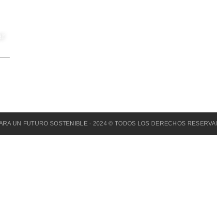
INICIO
AUTORIDADES
ar
ARTÍCULOS
CONVOCATORIA
CONTACTO
 PARA UN FUTURO SOSTENIBLE · 2024 © TODOS LOS DERECHOS RESERV