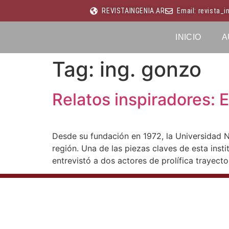
REVISTAINGENIA.AR
Email: revista_
INICIO
A
Tag:
ing. gonzo
Relatos inspiradores: 
Desde su fundación en 1972, la Universidad N
región. Una de las piezas claves de esta insti
entrevistó a dos actores de prolífica trayect
FACULTAD DE INGENIERÍA
UNIVERSIDAD NACIONAL DE SALTA