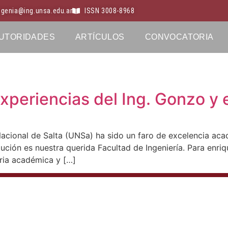
ingenia@ing.unsa.edu.ar
ISSN 3008-8968
UTORIDADES
ARTÍCULOS
CONVOCATORIA
Experiencias del Ing. Gonzo y 
acional de Salta (UNSa) ha sido un faro de excelencia aca
tución es nuestra querida Facultad de Ingeniería. Para enri
oria académica y […]
Investigación y desarrollo
para un futuro sostenible