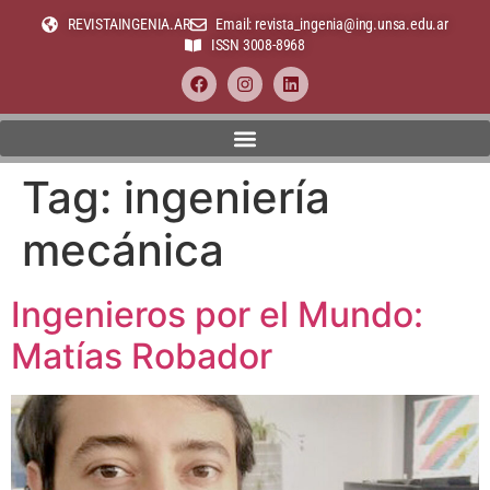
REVISTAINGENIA.AR
Email: revista_ingenia@ing.unsa.edu.ar
ISSN 3008-8968
Tag:
ingeniería
mecánica
Ingenieros por el Mundo:
Matías Robador