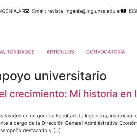
NGENIA.AR
Email: revista_ingenia@ing.unsa.edu.ar
ISS
AUTORIDADES
ARTÍCULOS
CONVOCATORIA
poyo universitario
l crecimiento: Mi historia en 
os vividos en mi querida Facultad de Ingeniería, instituci
te a cargo de la Dirección General Administrativa Económi
desempeño destacado y […]